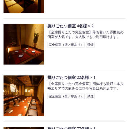
この店舗情報をシェアする
お席 | 個室和食居酒屋 宴屋～えんや～ 本八幡店
千葉県市川市八幡２丁目16-7 三愛ビル B1F
掘りごたつ個室
4名様
× 2
https://enyamotoyawata.owst.jp/seats
【全席掘りごたつ完全個室】落ち着いた雰囲気の
個室が人気です。大人数でもご利用頂けます。
お店情報をコピー
完全個室（壁／扉あり）
禁煙
掘りごたつ個室
22名様
× 1
閉じる
【全席掘りごたつ完全個室】団体様も歓迎！本八
幡エリアでの飲み会に◎※写真は系列店です。
完全個室（壁／扉あり）
禁煙
掘りごたつ個室
77名様
× 1