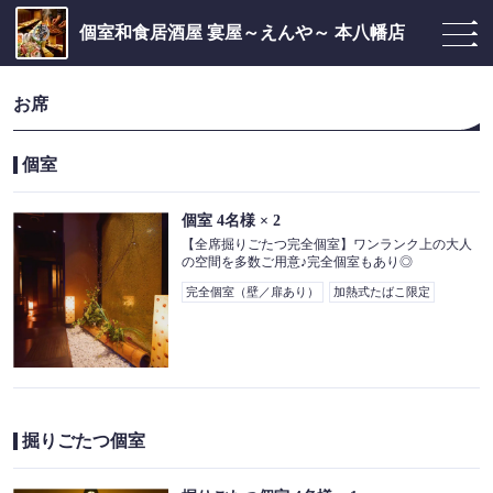
個室和食居酒屋 宴屋～えんや～ 本八幡店
お席
個室
個室
4名様
× 2
【全席掘りごたつ完全個室】ワンランク上の大人
の空間を多数ご用意♪完全個室もあり◎
完全個室（壁／扉あり）
加熱式たばこ限定
掘りごたつ個室