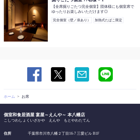
【全席掘りごたつ完全個室】団体様にも個室席で
ゆったりお楽しみいただけます◎
完全個室（壁／扉あり）
加熱式たばこ限定
ホーム
お席
個室和食居酒屋 宴屋～えんや～ 本八幡店
こしつわしょくいざかや えんや もとやわたてん
住所
千葉県市川市八幡２丁目16-7 三愛ビル B1F