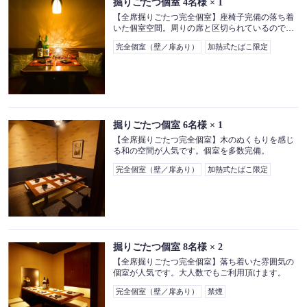
掘りごたつ個室
4名様
× 1
【全席掘りごたつ完全個室】座椅子完備の落ち着
いた個室空間。周りの席と区切られているのでゆ
ったりとお寛ぎ頂けます。
完全個室（壁／扉あり）
加熱式たばこ限定
掘りごたつ個室
6名様
× 1
【全席掘りごたつ完全個室】木のぬくもりを感じ
る和の空間が人気です。個室を多数完備。
完全個室（壁／扉あり）
加熱式たばこ限定
掘りごたつ個室
8名様
× 2
【全席掘りごたつ完全個室】落ち着いた雰囲気の
個室が人気です。大人数でもご利用頂けます。
完全個室（壁／扉あり）
禁煙